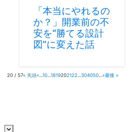
「本当にやれるの
か？」開業前の不
安を“勝てる設計
図”に変えた話
20
/
57
« 先頭
«
...
10
...
18
19
20
21
22
...
30
40
50
...
»
最後 »
私たちについて