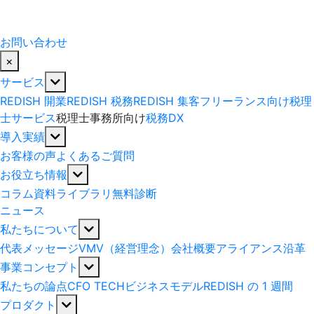
お問い合わせ
×
サービス
REDISH 開業
REDISH 税務
REDISH 集客
フリーランス向け税理
士サービス
税理士事務所向け
税務DX
導入実績
お客様の声
よくあるご質問
お役立ち情報
コラム
資料ライブラリ
無料診断
ニュース
私たちについて
代表メッセージ
VMV（経営理念）
会社概要
アライアンス
沿革
事業コンセプト
私たちの論点
CFO TECH
ビジネスモデル
REDISH の 1 週間
プロダクト