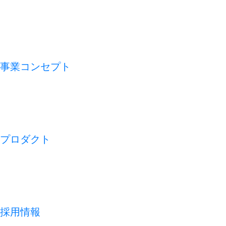
VMV（経営理念）
会社概要
アライアンス
沿革
事業コンセプト
私たちの論点
CFO TECH
ビジネスモデル
REDISH の 1 週間
プロダクト
開業アプリ
経営アプリ
店舗経営管理アプリ
集客管理システム
採用情報