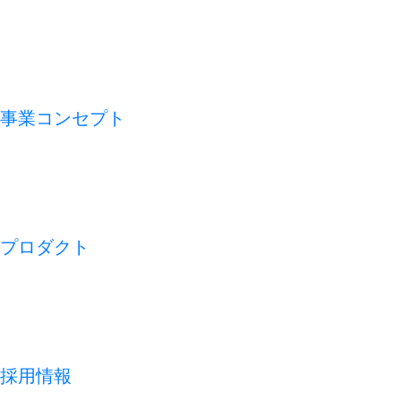
VMV（経営理念）
会社概要
アライアンス
沿革
事業コンセプト
私たちの論点
CFO TECH
ビジネスモデル
REDISH の 1 週間
プロダクト
開業アプリ
経営アプリ
店舗経営管理アプリ
集客管理システム
採用情報