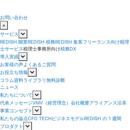
お問い合わせ
×
サービス
REDISH 開業
REDISH 税務
REDISH 集客
フリーランス向け税理
士サービス
税理士事務所向け
税務DX
導入実績
お客様の声
よくあるご質問
お役立ち情報
コラム
資料ライブラリ
無料診断
ニュース
私たちについて
代表メッセージ
VMV（経営理念）
会社概要
アライアンス
沿革
事業コンセプト
私たちの論点
CFO TECH
ビジネスモデル
REDISH の 1 週間
プロダクト