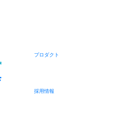
プロダクト
開業アプリ
経営アプリ
店舗経営管理アプリ
集客管理システム
採用情報
採用メッセージ
数字で見る
募集職種