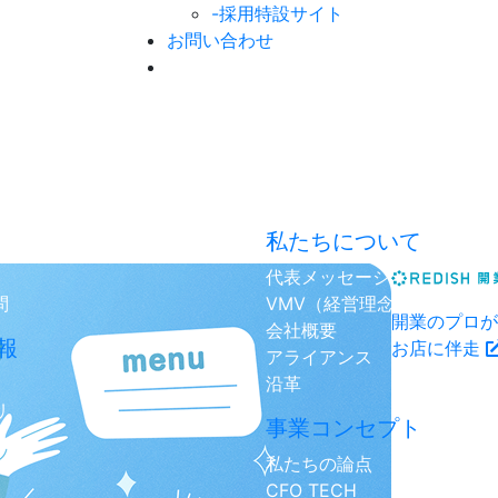
-採用特設サイト
お問い合わせ
私たちについて
代表メッセージ
問
VMV（経営理念）
開業のプロが
会社概要
報
お店に伴走
アライアンス
沿革
リ
事業コンセプト
私たちの論点
CFO TECH