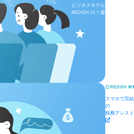
ビジネスモデル
REDISH の 1 週間
スマホで完結
の
税務アシスト