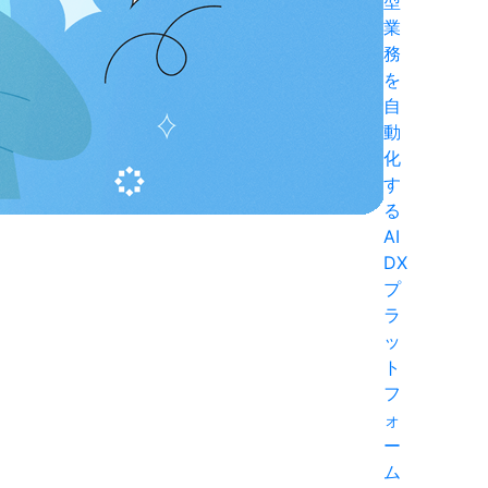
型
業
務
を
自
動
化
す
る
AI
DX
プ
ラ
ッ
ト
フ
ォ
ー
ム