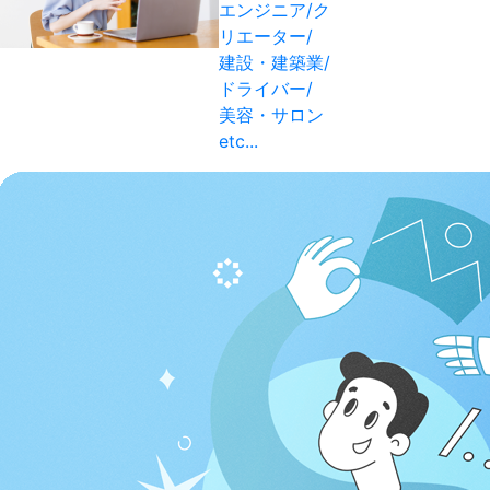
エンジニア/ク
リエーター/
建設・建築業/
ドライバー/
美容・サロン
etc...