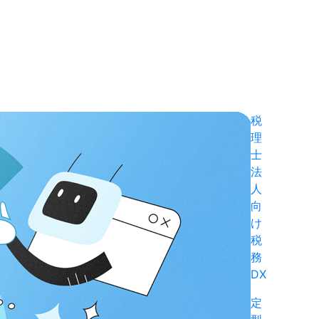
税
理
士
法
人
向
け
税
務
DX
定