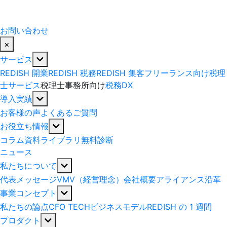
お問い合わせ
×
サービス
REDISH 開業
REDISH 税務
REDISH 集客
フリーランス向け税理
士サービス
税理士事務所向け
税務DX
導入実績
お客様の声
よくあるご質問
お役立ち情報
コラム
資料ライブラリ
無料診断
ニュース
私たちについて
代表メッセージ
VMV（経営理念）
会社概要
アライアンス
沿革
事業コンセプト
私たちの論点
CFO TECH
ビジネスモデル
REDISH の 1 週間
プロダクト