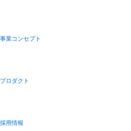
VMV（経営理念）
会社概要
アライアンス
沿革
事業コンセプト
私たちの論点
CFO TECH
ビジネスモデル
REDISH の 1 週間
プロダクト
開業アプリ
経営アプリ
店舗経営管理アプリ
集客管理システム
採用情報