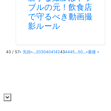
ブルの元！飲食店
で守るべき動画撮
影ルール
43
/
57
« 先頭
«
...
20
30
40
41
42
43
44
45
...
50
...
»
最後 »
私たちについて
ご挨拶
VISION・MISSION・VALUE