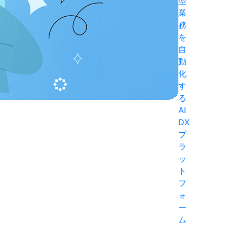
型
業
務
を
自
動
化
す
る
AI
DX
プ
ラ
ッ
ト
フ
ォ
ー
ム