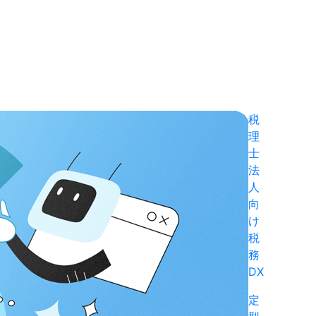
税
理
士
法
人
向
け
税
務
DX
定