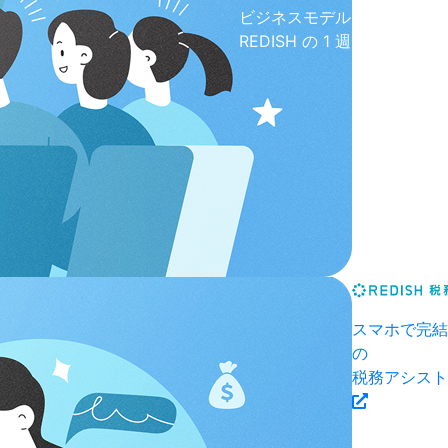
ビジネスモデル
REDISH の 1 週間
スマホで完結
の
税務アシスト