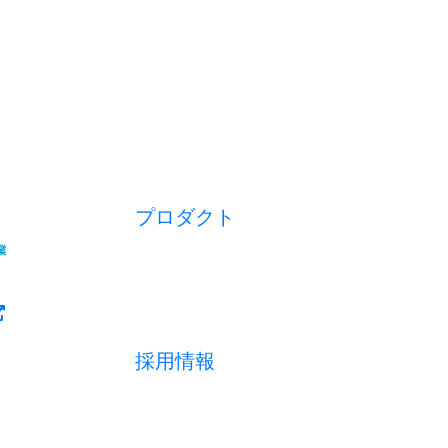
プロダクト
開業アプリ
経営アプリ
店舗経営管理アプリ
集客管理システム
採用情報
採用メッセージ
数字で見る
募集職種