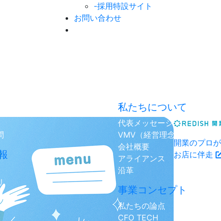
-採用特設サイト
お問い合わせ
私たちについて
代表メッセージ
問
VMV（経営理念）
開業のプロが
会社概要
報
お店に伴走
アライアンス
沿革
リ
事業コンセプト
私たちの論点
CFO TECH