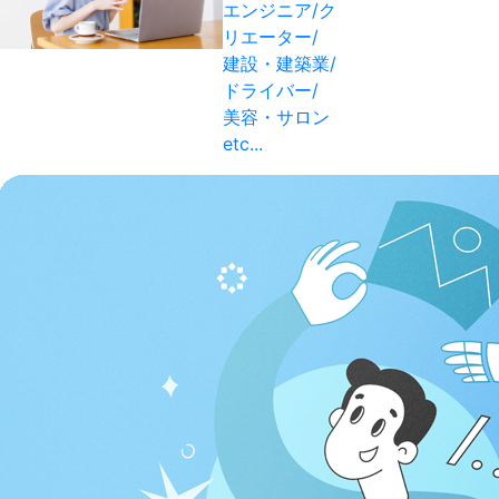
エンジニア/ク
リエーター/
建設・建築業/
ドライバー/
美容・サロン
etc...