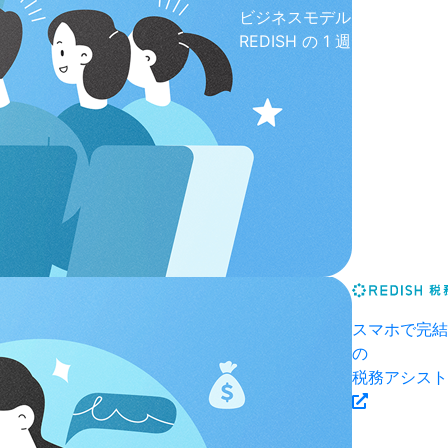
ビジネスモデル
REDISH の 1 週間
スマホで完結
の
税務アシスト