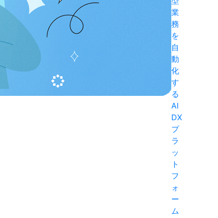
型
業
務
を
自
動
化
す
る
AI
DX
プ
ラ
ッ
ト
フ
ォ
ー
ム