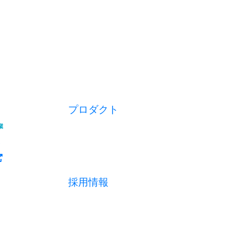
プロダクト
開業アプリ
経営アプリ
店舗経営管理アプリ
集客管理システム
採用情報
採用メッセージ
数字で見る
募集職種