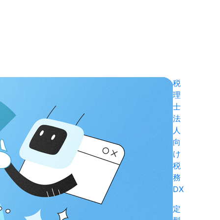
税
理
士
法
人
向
け
税
務
DX
定