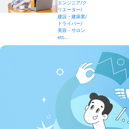
エンジニア/ク
リエーター/
建設・建築業/
ドライバー/
美容・サロン
etc...