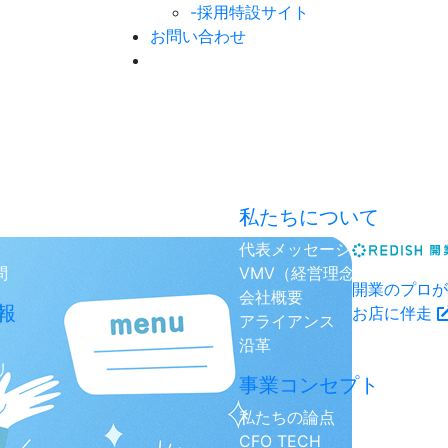
-採用特設サイト
お問い合わせ
私たちについて
代表メッセージ
問
VMV（経営理念）
開業のプロが
会社概要
報
お店に伴走
アライアンス
沿革
リ
事業コンセプト
私たちの論点
CFO TECH