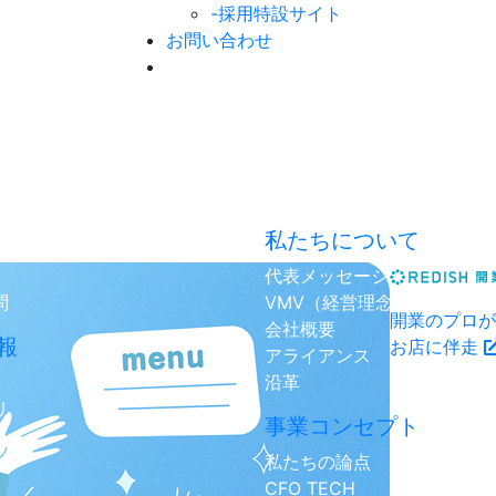
-採用特設サイト
お問い合わせ
私たちについて
代表メッセージ
問
VMV（経営理念）
開業のプロが
会社概要
報
お店に伴走
アライアンス
沿革
リ
事業コンセプト
私たちの論点
CFO TECH