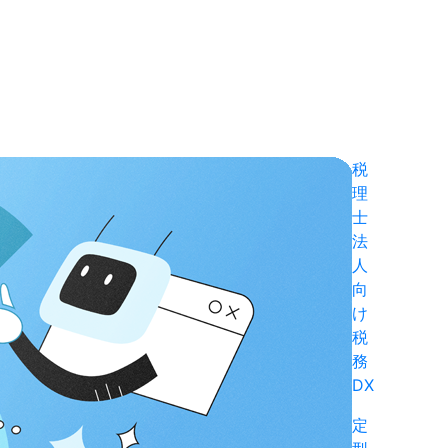
税
理
士
法
人
向
け
税
務
DX
定