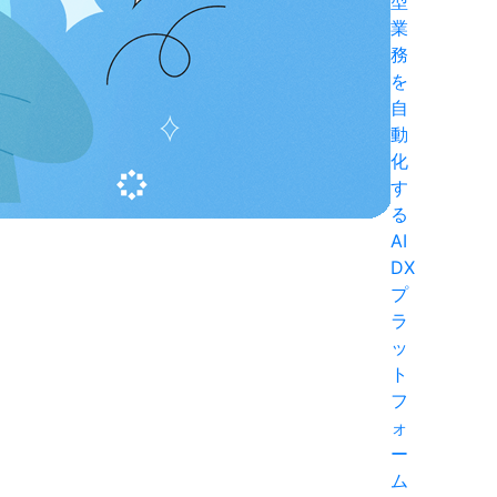
型
業
務
を
自
動
化
す
る
AI
DX
プ
ラ
ッ
ト
フ
ォ
ー
ム