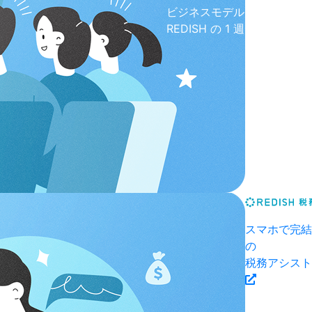
ビジネスモデル
REDISH の 1 週間
スマホで完結
の
税務アシスト