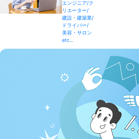
エンジニア/ク
リエーター/
建設・建築業/
ドライバー/
美容・サロン
etc...