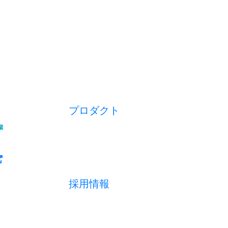
プロダクト
開業アプリ
経営アプリ
店舗経営管理アプリ
集客管理システム
採用情報
採用メッセージ
数字で見る
募集職種