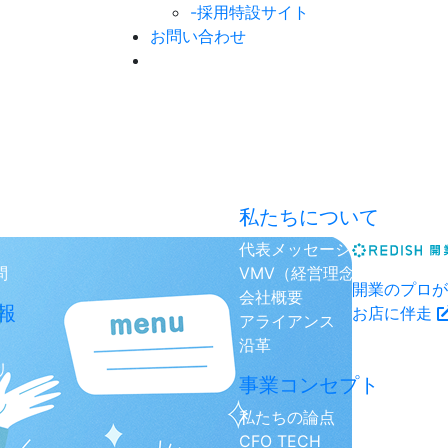
-採用特設サイト
お問い合わせ
私たちについて
代表メッセージ
問
VMV（経営理念）
開業のプロが
会社概要
報
お店に伴走
アライアンス
沿革
リ
事業コンセプト
私たちの論点
CFO TECH