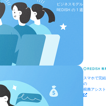
ビジネスモデル
REDISH の 1 週間
スマホで完結
の
税務アシスト