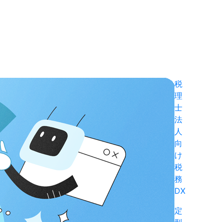
税
理
士
法
人
向
け
税
務
DX
定