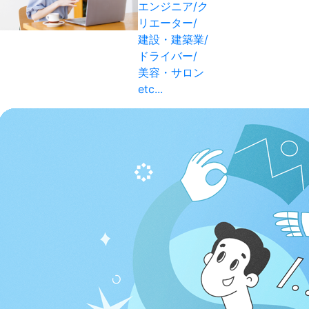
エンジニア/ク
リエーター/
建設・建築業/
ドライバー/
美容・サロン
etc...