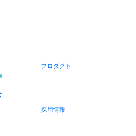
プロダクト
開業アプリ
経営アプリ
店舗経営管理アプリ
集客管理システム
採用情報
採用メッセージ
数字で見る
募集職種