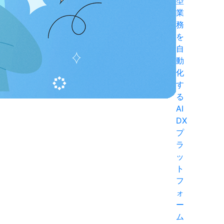
型
業
務
を
自
動
化
す
る
AI
DX
プ
ラ
ッ
ト
フ
ォ
ー
ム