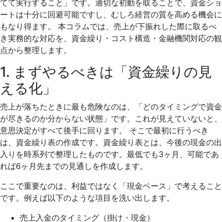
てて実行すること」です。適切な初動を取ることで、資金ショ
ートは十分に回避可能ですし、むしろ経営の質を高める機会に
もなり得ます。 本コラムでは、売上が下振れした際に取るべ
き実務的な対応を、資金繰り・コスト構造・金融機関対応の観
点から整理します。
1. まずやるべきは「資金繰りの見
える化」
売上が落ちたときに最も危険なのは、「どのタイミングで資金
が尽きるのか分からない状態」です。これが見えていないと、
意思決定がすべて後手に回ります。 そこで最初に行うべき
は、資金繰り表の作成です。資金繰り表とは、今後の現金の出
入りを時系列で整理したものです。最低でも3ヶ月、可能であ
れば6ヶ月先までの見通しを作成します。
ここで重要なのは、利益ではなく「現金ベース」で考えること
です。例えば以下のような項目を洗い出します。
売上入金のタイミング（掛け・現金）