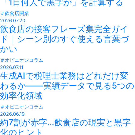
「1日何人で黒字か」を計算する
＃
飲食店開業
2026.07.20
飲食店の接客フレーズ集完全ガイ
ド｜シーン別のすぐ使える言葉づ
かい
＃
オピニオンコラム
2026.07.11
生成AIで税理士業務はどれだけ変
わるか——実績データで見る5つの
効率化領域
＃
オピニオンコラム
2026.06.19
約7割が赤字…飲食店の現実と黒字
化のヒント