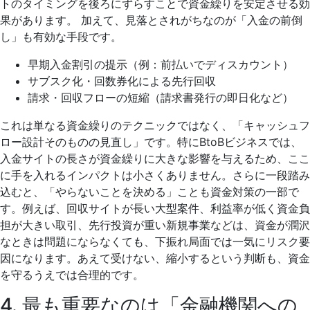
トのタイミングを後ろにずらすことで資金繰りを安定させる効
果があります。 加えて、見落とされがちなのが「入金の前倒
し」も有効な手段です。
早期入金割引の提示（例：前払いでディスカウント）
サブスク化・回数券化による先行回収
請求・回収フローの短縮（請求書発行の即日化など）
これは単なる資金繰りのテクニックではなく、「キャッシュフ
ロー設計そのものの見直し」です。特にBtoBビジネスでは、
入金サイトの長さが資金繰りに大きな影響を与えるため、ここ
に手を入れるインパクトは小さくありません。さらに一段踏み
込むと、「やらないことを決める」ことも資金対策の一部で
す。例えば、回収サイトが長い大型案件、利益率が低く資金負
担が大きい取引、先行投資が重い新規事業などは、資金が潤沢
なときは問題にならなくても、下振れ局面では一気にリスク要
因になります。あえて受けない、縮小するという判断も、資金
を守るうえでは合理的です。
4. 最も重要なのは「金融機関への