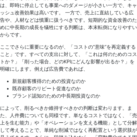
は、即時に停止しても事業へのダメージが小さい一方で、キャ
ッシュ改善効果は高いです。 一方で、売上に直結している広
告や、人材などは慎重に扱うべきです。短期的な資金改善のた
めに中長期の成長を犠牲にする判断は、本末転倒になりやすい
からです。
ここでさらに重要になるのが、「コストの“意味”を再定義する
こと」です。すべての支出に対して、「これは何のためのコス
トか？」「削った場合、どのKPIにどんな影響が出るか？」を
明確にします。例えば広告費であれば、
新規顧客獲得のための投資なのか
既存顧客のリピート促進なのか
ブランド認知のための中長期投資なのか
によって、削るべきか維持すべきかの判断は変わります。ま
た、人件費についても同様です。単なるコストではなく、「売
上を生む能力」や「オペレーションを支える機能」として分解
して考えることで、単純な削減ではなく再配置という選択肢が