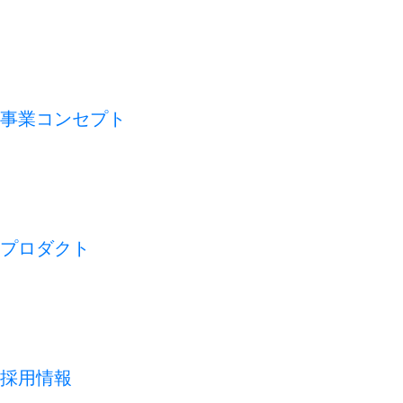
VMV（経営理念）
会社概要
アライアンス
沿革
事業コンセプト
私たちの論点
CFO TECH
ビジネスモデル
REDISH の 1 週間
プロダクト
開業アプリ
経営アプリ
店舗経営管理アプリ
集客管理システム
採用情報