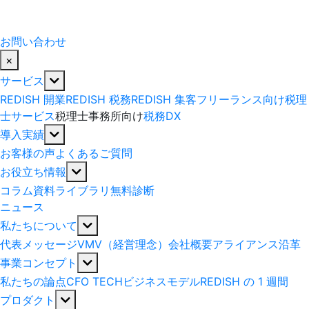
お問い合わせ
×
サービス
REDISH 開業
REDISH 税務
REDISH 集客
フリーランス向け税理
士サービス
税理士事務所向け
税務DX
導入実績
お客様の声
よくあるご質問
お役立ち情報
コラム
資料ライブラリ
無料診断
ニュース
私たちについて
代表メッセージ
VMV（経営理念）
会社概要
アライアンス
沿革
事業コンセプト
私たちの論点
CFO TECH
ビジネスモデル
REDISH の 1 週間
プロダクト