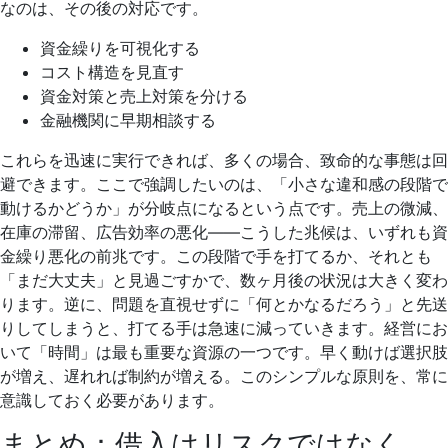
なのは、その後の対応です。
資金繰りを可視化する
コスト構造を見直す
資金対策と売上対策を分ける
金融機関に早期相談する
これらを迅速に実行できれば、多くの場合、致命的な事態は回
避できます。ここで強調したいのは、「小さな違和感の段階で
動けるかどうか」が分岐点になるという点です。売上の微減、
在庫の滞留、広告効率の悪化——こうした兆候は、いずれも資
金繰り悪化の前兆です。この段階で手を打てるか、それとも
「まだ大丈夫」と見過ごすかで、数ヶ月後の状況は大きく変わ
ります。逆に、問題を直視せずに「何とかなるだろう」と先送
りしてしまうと、打てる手は急速に減っていきます。経営にお
いて「時間」は最も重要な資源の一つです。早く動けば選択肢
が増え、遅れれば制約が増える。このシンプルな原則を、常に
意識しておく必要があります。
まとめ：借入はリスクではなく