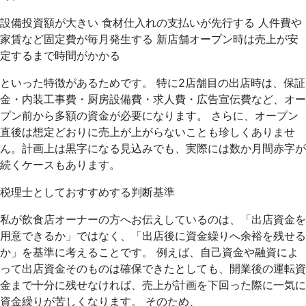
設備投資額が大きい 食材仕入れの支払いが先行する 人件費や
家賃など固定費が毎月発生する 新店舗オープン時は売上が安
定するまで時間がかかる
といった特徴があるためです。 特に2店舗目の出店時は、保証
金・内装工事費・厨房設備費・求人費・広告宣伝費など、オー
プン前から多額の資金が必要になります。 さらに、オープン
直後は想定どおりに売上が上がらないことも珍しくありませ
ん。計画上は黒字になる見込みでも、実際には数か月間赤字が
続くケースもあります。
税理士としておすすめする判断基準
私が飲食店オーナーの方へお伝えしているのは、「出店資金を
用意できるか」ではなく、「出店後に資金繰りへ余裕を残せる
か」を基準に考えることです。 例えば、自己資金や融資によ
って出店資金そのものは確保できたとしても、開業後の運転資
金まで十分に残せなければ、売上が計画を下回った際に一気に
資金繰りが苦しくなります。 そのため、