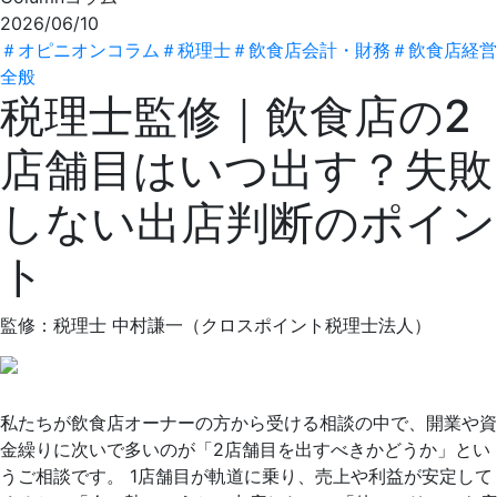
2026/06/10
＃
オピニオンコラム
＃
税理士
＃
飲食店会計・財務
＃
飲食店経営
全般
税理士監修｜飲食店の2
店舗目はいつ出す？失敗
しない出店判断のポイン
ト
監修：
税理士
中村謙一
（
クロスポイント税理士法人
）
私たちが飲食店オーナーの方から受ける相談の中で、開業や資
金繰りに次いで多いのが「2店舗目を出すべきかどうか」とい
うご相談です。 1店舗目が軌道に乗り、売上や利益が安定して