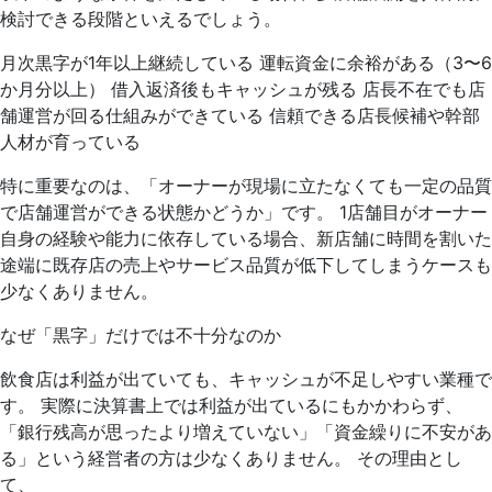
検討できる段階といえるでしょう。
月次黒字が1年以上継続している 運転資金に余裕がある（3〜6
か月分以上） 借入返済後もキャッシュが残る 店長不在でも店
舗運営が回る仕組みができている 信頼できる店長候補や幹部
人材が育っている
特に重要なのは、「オーナーが現場に立たなくても一定の品質
で店舗運営ができる状態かどうか」です。 1店舗目がオーナー
自身の経験や能力に依存している場合、新店舗に時間を割いた
途端に既存店の売上やサービス品質が低下してしまうケースも
少なくありません。
なぜ「黒字」だけでは不十分なのか
飲食店は利益が出ていても、キャッシュが不足しやすい業種で
す。 実際に決算書上では利益が出ているにもかかわらず、
「銀行残高が思ったより増えていない」「資金繰りに不安があ
る」という経営者の方は少なくありません。 その理由とし
て、