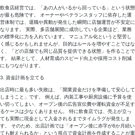
飲食店経営では、「あの人がいるから回っている」という状態
が最も危険です。 オーナーやベテランスタッフに依存した運
営体制では、退職や異動が発生した瞬間に店舗運営が不安定に
なります。 実際、多店舗展開に成功している企業ほど、業務
の標準化に力を入れています。 マニュアル化というと堅苦し
く感じるかもしれませんが、目的はルールを増やすことではな
く、「どの店舗でも同じ品質を提供できる状態」を作ることで
す。 結果として、人材育成のスピード向上や採用コスト削減
にもつながります。
3. 資金計画を立てる
出店時に最も多い失敗は、「開業資金だけを準備して安心して
しまうこと」です。 例えば、内装工事や厨房設備に予算を使
い切ってしまい、オープン後の広告宣伝費や運転資金が不足す
るケースは少なくありません。 特に飲食店では、売上が立っ
ても実際に現金として入金されるまでタイムラグが発生しま
す。 そのため、出店計画では「オープン後に赤字が6か月続い
ても耐えられるか」という視点で資金計画を作成することが重