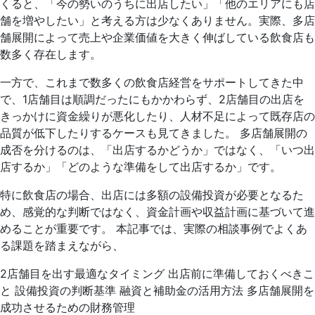
くると、「今の勢いのうちに出店したい」「他のエリアにも店
舗を増やしたい」と考える方は少なくありません。実際、多店
舗展開によって売上や企業価値を大きく伸ばしている飲食店も
数多く存在します。
一方で、これまで数多くの飲食店経営をサポートしてきた中
で、1店舗目は順調だったにもかかわらず、2店舗目の出店を
きっかけに資金繰りが悪化したり、人材不足によって既存店の
品質が低下したりするケースも見てきました。 多店舗展開の
成否を分けるのは、「出店するかどうか」ではなく、「いつ出
店するか」「どのような準備をして出店するか」です。
特に飲食店の場合、出店には多額の設備投資が必要となるた
め、感覚的な判断ではなく、資金計画や収益計画に基づいて進
めることが重要です。 本記事では、実際の相談事例でよくあ
る課題を踏まえながら、
2店舗目を出す最適なタイミング 出店前に準備しておくべきこ
と 設備投資の判断基準 融資と補助金の活用方法 多店舗展開を
成功させるための財務管理