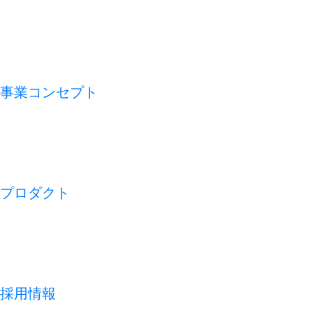
VMV（経営理念）
会社概要
アライアンス
沿革
事業コンセプト
私たちの論点
CFO TECH
ビジネスモデル
REDISH の 1 週間
プロダクト
開業アプリ
経営アプリ
店舗経営管理アプリ
集客管理システム
採用情報