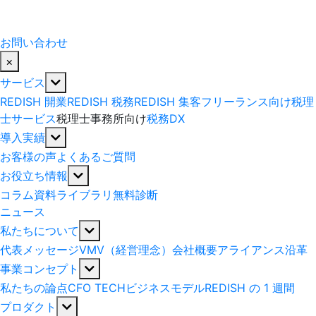
お問い合わせ
×
サービス
REDISH 開業
REDISH 税務
REDISH 集客
フリーランス向け税理
士サービス
税理士事務所向け
税務DX
導入実績
お客様の声
よくあるご質問
お役立ち情報
コラム
資料ライブラリ
無料診断
ニュース
私たちについて
代表メッセージ
VMV（経営理念）
会社概要
アライアンス
沿革
事業コンセプト
私たちの論点
CFO TECH
ビジネスモデル
REDISH の 1 週間
プロダクト