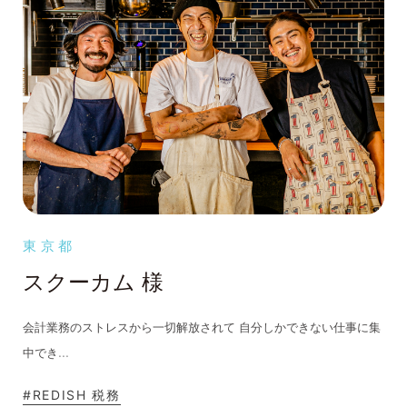
東京都
スクーカム 様
会計業務のストレスから一切解放されて 自分しかできない仕事に集
...
中でき
#REDISH 税務