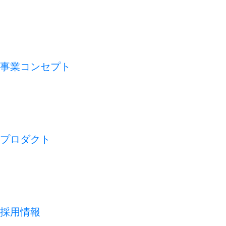
VMV（経営理念）
会社概要
アライアンス
沿革
事業コンセプト
私たちの論点
CFO TECH
ビジネスモデル
REDISH の 1 週間
プロダクト
開業アプリ
経営アプリ
店舗経営管理アプリ
集客管理システム
採用情報