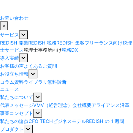
お問い合わせ
×
サービス
REDISH 開業
REDISH 税務
REDISH 集客
フリーランス向け税理
士サービス
税理士事務所向け
税務DX
導入実績
お客様の声
よくあるご質問
お役立ち情報
コラム
資料ライブラリ
無料診断
ニュース
私たちについて
代表メッセージ
VMV（経営理念）
会社概要
アライアンス
沿革
事業コンセプト
私たちの論点
CFO TECH
ビジネスモデル
REDISH の 1 週間
プロダクト