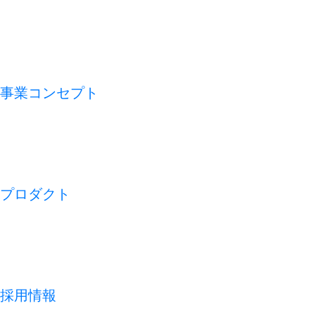
VMV（経営理念）
会社概要
アライアンス
沿革
事業コンセプト
私たちの論点
CFO TECH
ビジネスモデル
REDISH の 1 週間
プロダクト
開業アプリ
経営アプリ
店舗経営管理アプリ
集客管理システム
採用情報