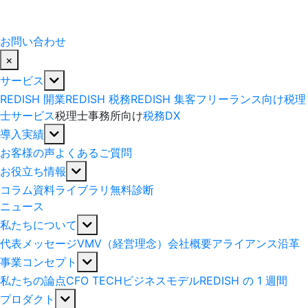
お問い合わせ
×
サービス
REDISH 開業
REDISH 税務
REDISH 集客
フリーランス向け税理
士サービス
税理士事務所向け
税務DX
導入実績
お客様の声
よくあるご質問
お役立ち情報
コラム
資料ライブラリ
無料診断
ニュース
私たちについて
代表メッセージ
VMV（経営理念）
会社概要
アライアンス
沿革
事業コンセプト
私たちの論点
CFO TECH
ビジネスモデル
REDISH の 1 週間
プロダクト