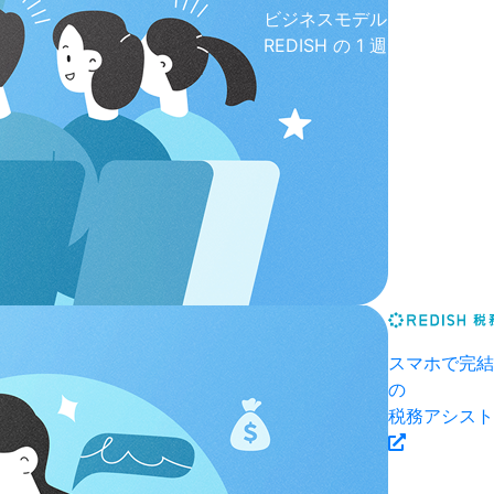
ビジネスモデル
REDISH の 1 週間
スマホで完結
の
税務アシスト