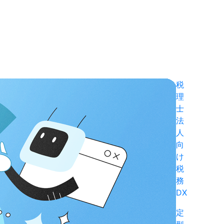
税
理
士
法
人
向
け
税
務
DX
定