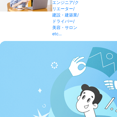
エンジニア/ク
リエーター/
建設・建築業/
ドライバー/
美容・サロン
etc...