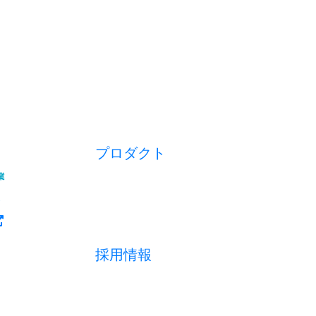
プロダクト
開業アプリ
経営アプリ
店舗経営管理アプリ
集客管理システム
採用情報
採用メッセージ
数字で見る
募集職種