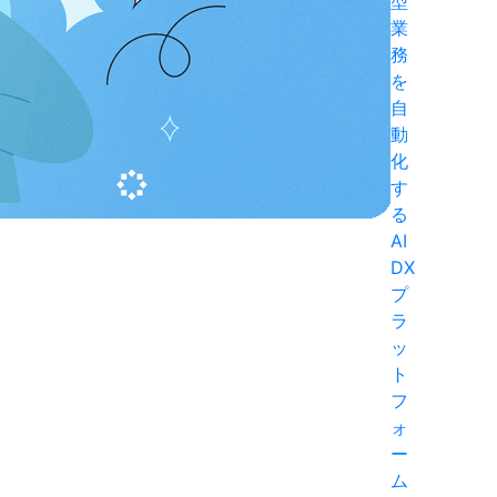
型
業
務
を
自
動
化
す
る
AI
DX
プ
ラ
ッ
ト
フ
ォ
ー
ム