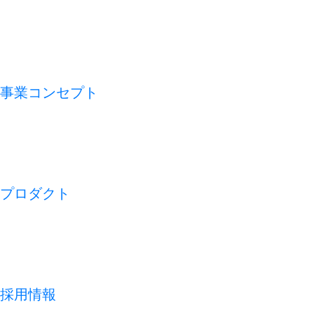
VMV（経営理念）
会社概要
アライアンス
沿革
事業コンセプト
私たちの論点
CFO TECH
ビジネスモデル
REDISH の 1 週間
プロダクト
開業アプリ
経営アプリ
店舗経営管理アプリ
集客管理システム
採用情報