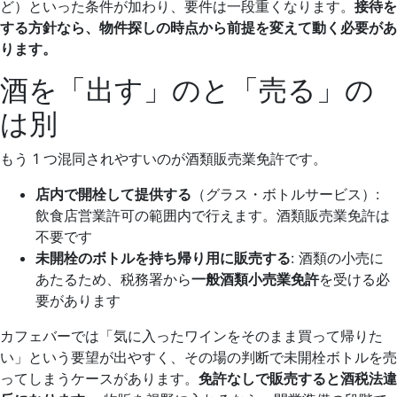
ど）といった条件が加わり、要件は一段重くなります。
接待を
する方針なら、物件探しの時点から前提を変えて動く必要があ
ります。
酒を「出す」のと「売る」の
は別
もう 1 つ混同されやすいのが酒類販売業免許です。
店内で開栓して提供する
（グラス・ボトルサービス）:
飲食店営業許可の範囲内で行えます。酒類販売業免許は
不要です
未開栓のボトルを持ち帰り用に販売する
: 酒類の小売に
あたるため、税務署から
一般酒類小売業免許
を受ける必
要があります
カフェバーでは「気に入ったワインをそのまま買って帰りた
い」という要望が出やすく、その場の判断で未開栓ボトルを売
ってしまうケースがあります。
免許なしで販売すると酒税法違