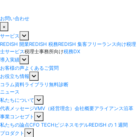
お問い合わせ
×
サービス
REDISH 開業
REDISH 税務
REDISH 集客
フリーランス向け税理
士サービス
税理士事務所向け
税務DX
導入実績
お客様の声
よくあるご質問
お役立ち情報
コラム
資料ライブラリ
無料診断
ニュース
私たちについて
代表メッセージ
VMV（経営理念）
会社概要
アライアンス
沿革
事業コンセプト
私たちの論点
CFO TECH
ビジネスモデル
REDISH の 1 週間
プロダクト