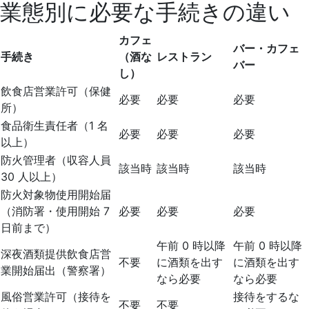
業態別に必要な手続きの違い
カフェ
バー・カフェ
手続き
（酒な
レストラン
バー
し）
飲食店営業許可（保健
必要
必要
必要
所）
食品衛生責任者（1 名
必要
必要
必要
以上）
防火管理者（収容人員
該当時
該当時
該当時
30 人以上）
防火対象物使用開始届
（消防署・使用開始 7
必要
必要
必要
日前まで）
午前 0 時以降
午前 0 時以降
深夜酒類提供飲食店営
不要
に酒類を出す
に酒類を出す
業開始届出（警察署）
なら必要
なら必要
風俗営業許可（接待を
接待をするな
不要
不要