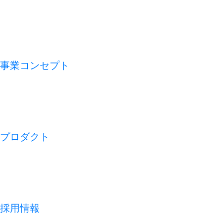
VMV（経営理念）
会社概要
アライアンス
沿革
事業コンセプト
私たちの論点
CFO TECH
ビジネスモデル
REDISH の 1 週間
プロダクト
開業アプリ
経営アプリ
店舗経営管理アプリ
集客管理システム
採用情報