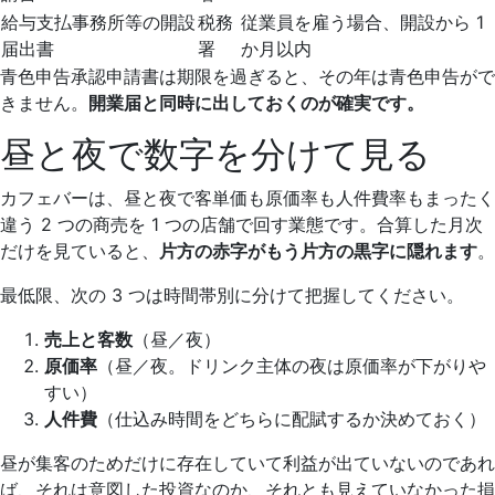
給与支払事務所等の開設
税務
従業員を雇う場合、開設から 1
届出書
署
か月以内
青色申告承認申請書は期限を過ぎると、その年は青色申告がで
きません。
開業届と同時に出しておくのが確実です。
昼と夜で数字を分けて見る
カフェバーは、昼と夜で客単価も原価率も人件費率もまったく
違う 2 つの商売を 1 つの店舗で回す業態です。合算した月次
だけを見ていると、
片方の赤字がもう片方の黒字に隠れます
。
最低限、次の 3 つは時間帯別に分けて把握してください。
売上と客数
（昼／夜）
原価率
（昼／夜。ドリンク主体の夜は原価率が下がりや
すい）
人件費
（仕込み時間をどちらに配賦するか決めておく）
昼が集客のためだけに存在していて利益が出ていないのであれ
ば、それは意図した投資なのか、それとも見えていなかった損