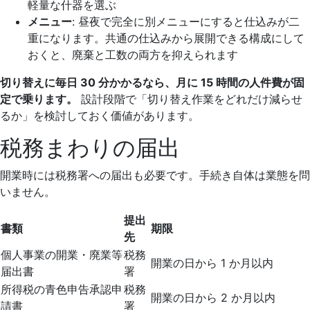
軽量な什器を選ぶ
メニュー
: 昼夜で完全に別メニューにすると仕込みが二
重になります。共通の仕込みから展開できる構成にして
おくと、廃棄と工数の両方を抑えられます
切り替えに毎日 30 分かかるなら、月に 15 時間の人件費が固
定で乗ります。
設計段階で「切り替え作業をどれだけ減らせ
るか」を検討しておく価値があります。
税務まわりの届出
開業時には税務署への届出も必要です。手続き自体は業態を問
いません。
提出
書類
期限
先
個人事業の開業・廃業等
税務
開業の日から 1 か月以内
届出書
署
所得税の青色申告承認申
税務
開業の日から 2 か月以内
請書
署