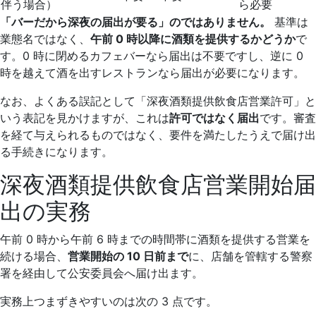
伴う場合）
ら必要
「バーだから深夜の届出が要る」のではありません。
基準は
業態名ではなく、
午前 0 時以降に酒類を提供するかどうか
で
す。0 時に閉めるカフェバーなら届出は不要ですし、逆に 0
時を越えて酒を出すレストランなら届出が必要になります。
なお、よくある誤記として「深夜酒類提供飲食店営業許可」と
いう表記を見かけますが、これは
許可ではなく届出
です。審査
を経て与えられるものではなく、要件を満たしたうえで届け出
る手続きになります。
深夜酒類提供飲食店営業開始届
出の実務
午前 0 時から午前 6 時までの時間帯に酒類を提供する営業を
続ける場合、
営業開始の 10 日前まで
に、店舗を管轄する警察
署を経由して公安委員会へ届け出ます。
実務上つまずきやすいのは次の 3 点です。