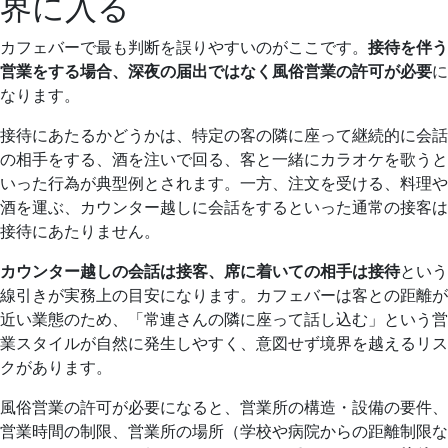
界に入る
カフェバーで最も判断を誤りやすいのがここです。
接待を伴う
営業をする場合、深夜の届出ではなく風俗営業の許可が必要
に
なります。
接待にあたるかどうかは、特定の客の隣に座って継続的に会話
の相手をする、酒を注いで回る、客と一緒にカラオケを歌うと
いった行為が典型例とされます。一方、注文を受ける、料理や
酒を運ぶ、カウンター越しに会話をするといった通常の接客は
接待にあたりません。
カウンター越しの会話は接客、席に着いての相手は接待
という
線引きが実務上の目安になります。カフェバーは客との距離が
近い業態のため、「常連さんの隣に座って話し込む」という営
業スタイルが自然に発生しやすく、意図せず境界を越えるリス
クがあります。
風俗営業の許可が必要になると、営業所の構造・設備の要件、
営業時間の制限、営業所の場所（学校や病院からの距離制限な