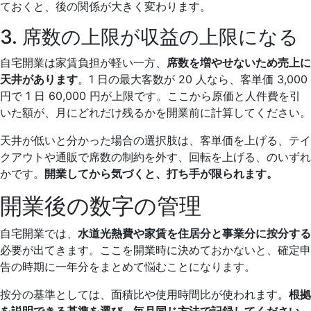
ておくと、後の関係が大きく変わります。
3. 席数の上限が収益の上限になる
自宅開業は家賃負担が軽い一方、
席数を増やせないため売上に
天井があります
。1 日の最大客数が 20 人なら、客単価 3,000
円で 1 日 60,000 円が上限です。ここから原価と人件費を引
いた額が、月にどれだけ残るかを開業前に計算してください。
天井が低いと分かった場合の選択肢は、客単価を上げる、テイ
クアウトや通販で席数の制約を外す、回転を上げる、のいずれ
かです。
開業してから気づくと、打ち手が限られます。
開業後の数字の管理
自宅開業では、
水道光熱費や家賃を住居分と事業分に按分する
必要が出てきます。ここを開業時に決めておかないと、確定申
告の時期に一年分をまとめて悩むことになります。
按分の基準としては、面積比や使用時間比が使われます。
根拠