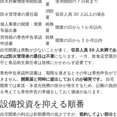
防火対象物使用開始届
使用開始の 7 日前まで
署
消防
防火管理者の選任届
収容人員 30 人以上の場合
署
個人事業の開業・廃業
税務
開業の日から 1 か月以内
等届出書
署
所得税の青色申告承認
税務
開業の日から 2 か月以内
申請書
署
自宅開業は席数が少ないことが多く、
収容人員 30 人未満であ
れば防火管理者の選任は不要
になります。一方、飲食店営業許
可と食品衛生責任者は規模にかかわらず必要です。
青色申告承認申請書は、期限を過ぎるとその年は青色申告がで
きません。
開業届と同時に提出しておくのが確実です。
自宅
開業では家賃・水道光熱費の按分が発生するため、記帳の負担
を考えても青色申告の準備をしておく価値があります。
設備投資を抑える順番
自宅開業の利点は初期費用の低さですが、
節約してよい部分と