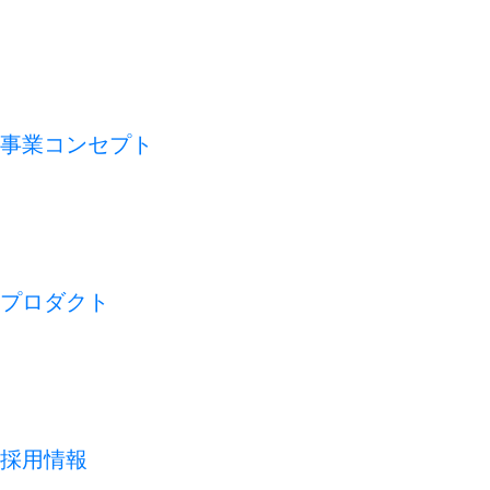
VMV（経営理念）
会社概要
アライアンス
沿革
事業コンセプト
私たちの論点
CFO TECH
ビジネスモデル
REDISH の 1 週間
プロダクト
開業アプリ
経営アプリ
店舗経営管理アプリ
集客管理システム
採用情報