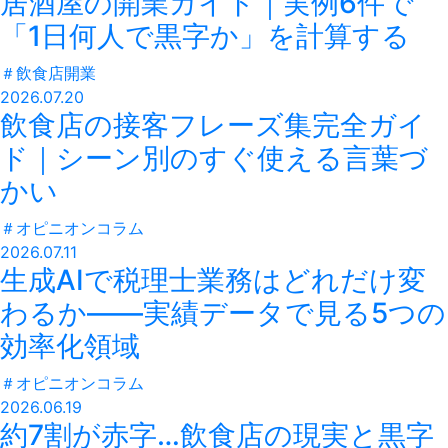
居酒屋の開業ガイド｜実例6件で
「1日何人で黒字か」を計算する
＃
飲食店開業
2026.07.20
飲食店の接客フレーズ集完全ガイ
ド｜シーン別のすぐ使える言葉づ
かい
＃
オピニオンコラム
2026.07.11
生成AIで税理士業務はどれだけ変
わるか——実績データで見る5つの
効率化領域
＃
オピニオンコラム
2026.06.19
約7割が赤字…飲食店の現実と黒字