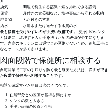
井
換気
調理で発生する蒸気・煙を排出できる設備
保管
扉付きの食器棚など、埃や害虫から守れる収納
廃棄物
ふた付きの容器
給水
水道水または適合する水質の水
最も指摘を受けやすいのが手洗い設備です。
洗浄用のシンク
とは別に、調理する人が手を洗うための設備が必要になりま
す。家庭のキッチンには通常この区別がないため、追加工事に
なるケースが多くあります。
図面段階で保健所に相談する
自宅開業で工事の手戻りを防ぐ最も確実な方法は、
図面ができ
た段階で保健所へ相談すること
です。
相談で確認すべき項目は次の 4 つです。
住居部分との区画が基準を満たすか
シンクの数と大きさ
手洗い設備の位置と仕様