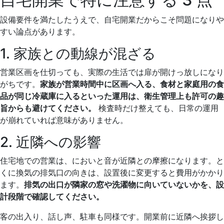
設備要件を満たしたうえで、自宅開業だからこそ問題になりや
すい論点があります。
1. 家族との動線が混ざる
営業区画を仕切っても、実際の生活では扉が開けっ放しになり
がちです。
家族が営業時間中に区画へ入る、食材と家庭用の食
品が同じ冷蔵庫に入るといった運用は、衛生管理上も許可の趣
旨からも避けてください。
検査時だけ整えても、日常の運用
が崩れていれば意味がありません。
2. 近隣への影響
住宅地での営業は、においと音が近隣との摩擦になります。と
くに換気の排気口の向きは、設置後に変更すると費用がかかり
ます。
排気の出口が隣家の窓や洗濯物に向いていないかを、設
計段階で確認してください。
客の出入り、話し声、駐車も同様です。開業前に近隣へ挨拶し