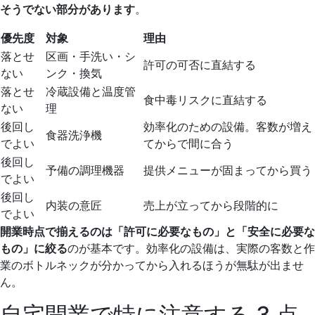
そうでない部分があります
。
優先度
対象
理由
落とせ
区画・手洗い・シ
許可の可否に直結する
ない
ンク・換気
落とせ
冷蔵設備と温度管
食中毒リスクに直結する
ない
理
後回し
効率化のための設備。客数が増え
食器洗浄機
でよい
てからで間に合う
後回し
予備の調理機器
提供メニューが固まってから買う
でよい
後回し
内装の意匠
売上が立ってから段階的に
でよい
開業時点で揃えるのは「許可に必要なもの」と「安全に必要な
もの」に絞る
のが基本です。効率化の設備は、実際の客数と作
業のボトルネックが分かってから入れるほうが無駄が出ませ
ん。
自宅開業で特に注意する 3 点