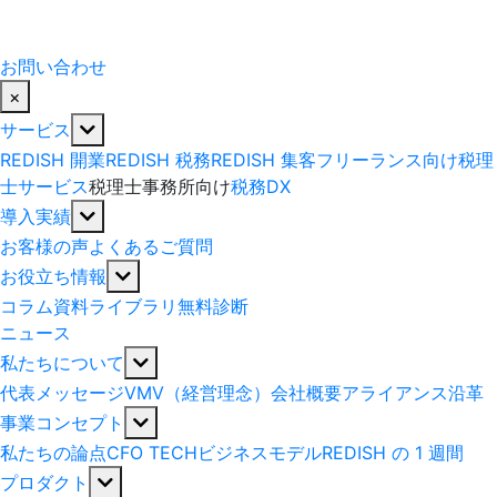
お問い合わせ
×
サービス
REDISH 開業
REDISH 税務
REDISH 集客
フリーランス向け税理
士サービス
税理士事務所向け
税務DX
導入実績
お客様の声
よくあるご質問
お役立ち情報
コラム
資料ライブラリ
無料診断
ニュース
私たちについて
代表メッセージ
VMV（経営理念）
会社概要
アライアンス
沿革
事業コンセプト
私たちの論点
CFO TECH
ビジネスモデル
REDISH の 1 週間
プロダクト