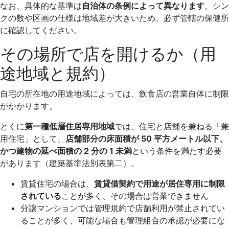
なお、具体的な基準は
自治体の条例によって異なります
。シン
クの数や区画の仕様は地域差が大きいため、必ず管轄の保健所
に確認してください。
その場所で店を開けるか（用
途地域と規約）
自宅の所在地の用途地域によっては、飲食店の営業自体に制限
がかかります。
とくに
第一種低層住居専用地域
では、住宅と店舗を兼ねる「兼
用住宅」として、
店舗部分の床面積が 50 平方メートル以下、
かつ建物の延べ面積の 2 分の 1 未満
という条件を満たす必要
があります（建築基準法別表第二）。
賃貸住宅の場合は、
賃貸借契約で用途が居住専用に制限
されている
ことが多く、その場合は営業できません
分譲マンションでは管理規約で店舗利用が禁止されてい
ることが多く、可能な場合も管理組合の承認が必要にな