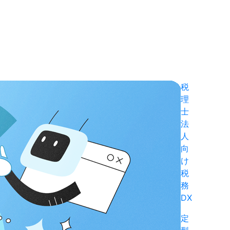
税
理
士
法
人
向
け
税
務
DX
定