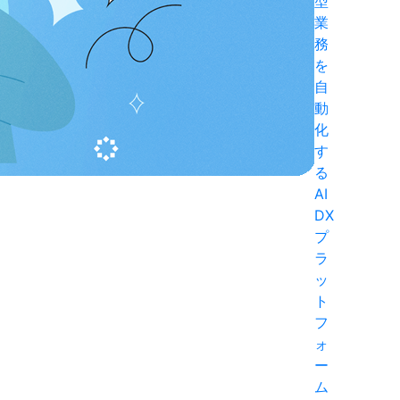
型
業
務
を
自
動
化
す
る
AI
DX
プ
ラ
ッ
ト
フ
ォ
ー
ム