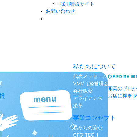
-採用特設サイト
お問い合わせ
私たちについて
代表メッセージ
問
VMV（経営理念）
開業のプロが
会社概要
報
お店に伴走
アライアンス
沿革
リ
事業コンセプト
私たちの論点
CFO TECH