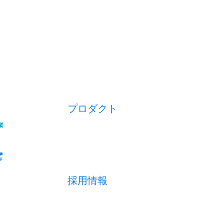
プロダクト
開業アプリ
経営アプリ
店舗経営管理アプリ
集客管理システム
採用情報
採用メッセージ
数字で見る
募集職種