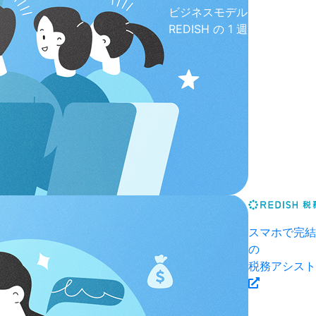
ビジネスモデル
REDISH の 1 週間
スマホで完結
の
税務アシスト