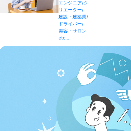
エンジニア/ク
リエーター/
建設・建築業/
ドライバー/
美容・サロン
etc...