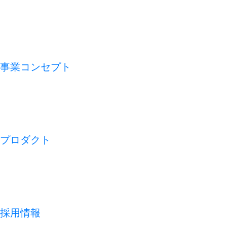
VMV（経営理念）
会社概要
アライアンス
沿革
事業コンセプト
私たちの論点
CFO TECH
ビジネスモデル
REDISH の 1 週間
プロダクト
開業アプリ
経営アプリ
店舗経営管理アプリ
集客管理システム
採用情報