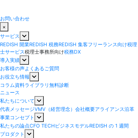
お問い合わせ
×
サービス
REDISH 開業
REDISH 税務
REDISH 集客
フリーランス向け税理
士サービス
税理士事務所向け
税務DX
導入実績
お客様の声
よくあるご質問
お役立ち情報
コラム
資料ライブラリ
無料診断
ニュース
私たちについて
代表メッセージ
VMV（経営理念）
会社概要
アライアンス
沿革
事業コンセプト
私たちの論点
CFO TECH
ビジネスモデル
REDISH の 1 週間
プロダクト