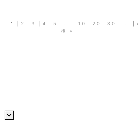
1
2
3
4
5
...
10
20
30
...
後 »
私たちについて
ご挨拶
VISION・MISSION・VALUE