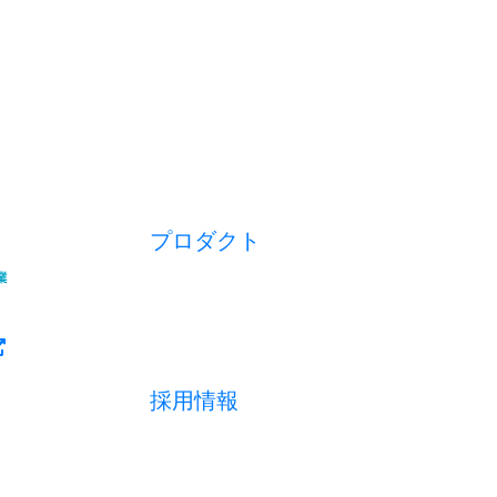
プロダクト
開業アプリ
経営アプリ
店舗経営管理アプリ
集客管理システム
採用情報
採用メッセージ
数字で見る
募集職種