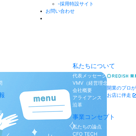
-採用特設サイト
お問い合わせ
私たちについて
代表メッセージ
問
VMV（経営理念）
開業のプロが
会社概要
報
お店に伴走
アライアンス
沿革
リ
事業コンセプト
私たちの論点
CFO TECH