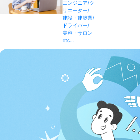
エンジニア/ク
リエーター/
建設・建築業/
ドライバー/
美容・サロン
etc...