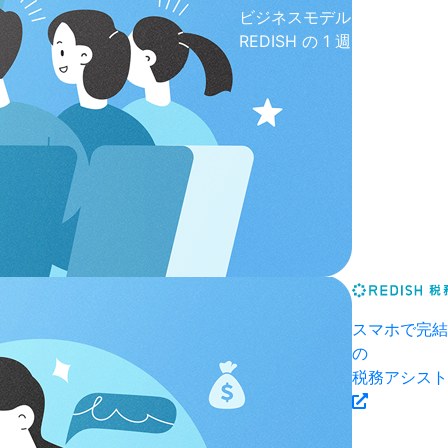
ビジネスモデル
REDISH の 1 週間
スマホで完結
の
税務アシスト