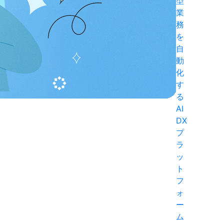
型
業
務
を
自
動
化
す
る
AI
DX
プ
ラ
ッ
ト
フ
ォ
ー
ム