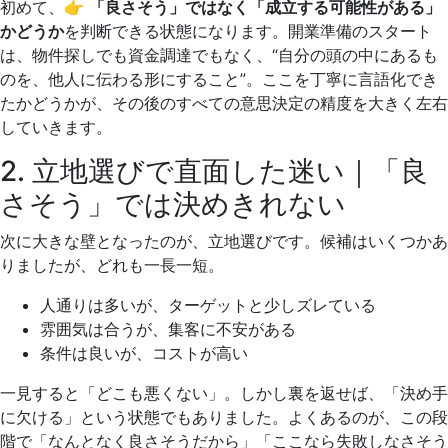
初めて、👉
「良さそう」ではなく「成立する可能性がある」
かどうか
を判断できる状態になります。開業準備のスタート
は、物件探しでも資金調達でもなく、“自分の頭の中にあるも
のを、他人に伝わる形にすること”。ここを丁寧に言語化でき
たかどうかが、その後のすべての意思決定の精度を大きく左右
していきます。
2. 立地選びで直面した迷い｜「良
さそう」では決めきれない
次に大きな壁となったのが、立地選びです。候補はいくつかあ
りましたが、どれも一長一短。
人通りは多いが、ターゲットと少しズレている
雰囲気は合うが、集客に不安がある
条件は良いが、コストが高い
一見すると「どこも悪くない」。しかし裏を返せば、「決め手
に欠ける」という状態でもありました。よくあるのが、この段
階で「なんとなく良さそうだから」「ここなら失敗しなさそう