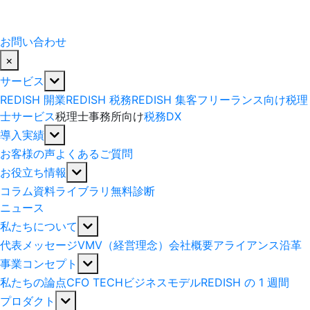
お問い合わせ
×
サービス
REDISH 開業
REDISH 税務
REDISH 集客
フリーランス向け税理
士サービス
税理士事務所向け
税務DX
導入実績
お客様の声
よくあるご質問
お役立ち情報
コラム
資料ライブラリ
無料診断
ニュース
私たちについて
代表メッセージ
VMV（経営理念）
会社概要
アライアンス
沿革
事業コンセプト
私たちの論点
CFO TECH
ビジネスモデル
REDISH の 1 週間
プロダクト