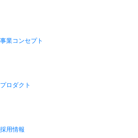
VMV（経営理念）
会社概要
アライアンス
沿革
事業コンセプト
私たちの論点
CFO TECH
ビジネスモデル
REDISH の 1 週間
プロダクト
開業アプリ
経営アプリ
店舗経営管理アプリ
集客管理システム
採用情報