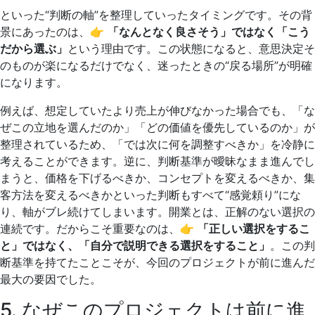
といった“判断の軸”を整理していったタイミングです。その背
景にあったのは、👉
「なんとなく良さそう」ではなく「こう
だから選ぶ」
という理由です。この状態になると、意思決定そ
のものが楽になるだけでなく、迷ったときの“戻る場所”が明確
になります。
例えば、想定していたより売上が伸びなかった場合でも、「な
ぜこの立地を選んだのか」「どの価値を優先しているのか」が
整理されているため、「では次に何を調整すべきか」を冷静に
考えることができます。逆に、判断基準が曖昧なまま進んでし
まうと、価格を下げるべきか、コンセプトを変えるべきか、集
客方法を変えるべきかといった判断もすべて“感覚頼り”にな
り、軸がブレ続けてしまいます。開業とは、正解のない選択の
連続です。だからこそ重要なのは、👉
「正しい選択をするこ
と」ではなく、「自分で説明できる選択をすること」
。この判
断基準を持てたことこそが、今回のプロジェクトが前に進んだ
最大の要因でした。
5. なぜこのプロジェクトは前に進