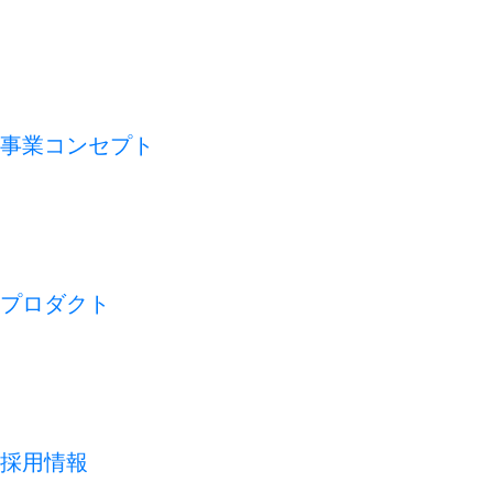
VMV（経営理念）
会社概要
アライアンス
沿革
事業コンセプト
私たちの論点
CFO TECH
ビジネスモデル
REDISH の 1 週間
プロダクト
開業アプリ
経営アプリ
店舗経営管理アプリ
集客管理システム
採用情報