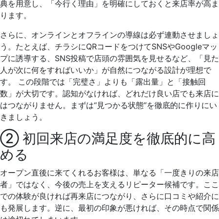
典を用意し、「今行く理由」を明確にしておくと来店率が高ま
ります。
さらに、オンラインとオフラインの導線は必ず連動させましょ
う。たとえば、チラシにQRコードをつけてSNSやGoogleマッ
プに誘導する、SNS投稿で店頭の雰囲気を見せるなど、「見た
人が次に何をすればいいか」が自然につながる設計が理想で
す。 この段階では「完璧さ」よりも「露出量」と「接触回
数」が大切です。認知がなければ、どれだけ良い店でも来店に
はつながりません。まずは“見つかる状態”を徹底的に作りにい
きましょう。
② 初回来店の満足度を徹底的に高
める
オープン直後に来てくれるお客様は、単なる「一度きりの来店
者」ではなく、今後の売上を支えるリピーター候補です。ここ
での体験が良ければ再来店につながり、さらに口コミや紹介に
も発展します。逆に、最初の印象が悪ければ、その時点で関係