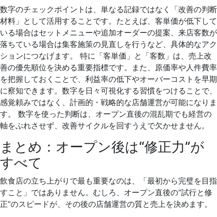
数字のチェックポイントは、単なる記録ではなく「改善の判断
材料」として活用することです。たとえば、客単価が低下して
いる場合はセットメニューや追加オーダーの提案、来店客数が
落ちている場合は集客施策の見直しを行うなど、具体的なアク
ションにつなげます。 特に「客単価」と「客数」は、売上改
善の優先順位を決める重要指標です。また、原価率や人件費率
を把握しておくことで、利益率の低下やオーバーコストを早期
に察知できます。数字を日々可視化する習慣をつけることで、
感覚頼みではなく、計画的・戦略的な店舗運営が可能になりま
す。 数字を使った判断は、オープン直後の混乱期でも経営の
軸をぶれさせず、改善サイクルを回すうえで欠かせません。
まとめ：オープン後は“修正力”が
すべて
飲食店の立ち上がりで最も重要なのは、「最初から完璧を目指
すこと」ではありません。むしろ、オープン直後の“試行と修
正”のスピードが、その後の店舗運営の質と売上を決めます。