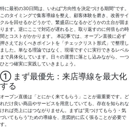
特に最初の30日間は、いわば“方向性を決定づける期間”です。
このタイミングで集客導線を整え、顧客体験を磨き、改善サイ
クルを回せるかどうかで、繁盛店になるかどうかの土台が固ま
ります。逆にここで対応が遅れると、取り返すのに何倍もの時
間とコストがかかります。 本記事では、オープン直後に必ず
押さえておくべきポイントを「チェックリスト形式」で整理し
ました。単なる理論ではなく、現場ですぐに実行できるレベル
まで具体化しています。日々の運営に落とし込みながら、一つ
ひとつ確実に実践していきましょう。
① まず最優先：来店導線を最大化
する
オープン直後は「とにかく来てもらう」ことが最重要です。ど
れだけ良い商品やサービスを用意していても、存在を知られな
ければ売上にはつながりません。まずは“見つけてもらう・気
づいてもらう”ための導線を、意図的に広く張ることが必要で
す。