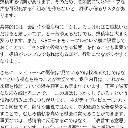
投稿する傾向があります。そのため、意図的に“ポジティブな
声を可視化する仕組み”を作らないと、評価が偏るリスクがあ
ります。
具体的には、会計時や退店時に「もしよろしければご感想いた
だけると嬉しいです」と一言添えるだけでも、投稿率は大きく
変わります。また、QRコードをテーブルやレジ横に設置して
おくことで、「その場で投稿できる状態」を作ることも重要で
す。導線がシンプルであればあるほど、行動につながりやすく
なります。
さらに、レビューへの返信は“見ているのは投稿者だけではな
い”という視点を持つことが大切です。返信内容は、これから
来店を検討している潜在顧客にも読まれています。丁寧で誠実
な対応を続けることで、「この店はしっかりしている」という
信頼の積み上げにつながります。 ネガティブレビューについ
ても同様です。削除や無視ではなく、事実確認と改善姿勢を示
すことで、むしろ信頼を高める機会に変えることができます。
重要なのは、感情的に反応するのではなく、「改善する意思」
を伝えることです。 レビューは“資産”です。特に最初の10〜