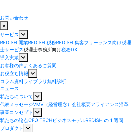
お問い合わせ
×
サービス
REDISH 開業
REDISH 税務
REDISH 集客
フリーランス向け税理
士サービス
税理士事務所向け
税務DX
導入実績
お客様の声
よくあるご質問
お役立ち情報
コラム
資料ライブラリ
無料診断
ニュース
私たちについて
代表メッセージ
VMV（経営理念）
会社概要
アライアンス
沿革
事業コンセプト
私たちの論点
CFO TECH
ビジネスモデル
REDISH の 1 週間
プロダクト