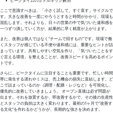
ピークタイムのボトルネック解消
ここで意識すべきは、「小さく試して、すぐ直す」サイクルで
す。大きな改善を一度にやろうとすると時間がかかり、現場も
混乱します。それよりも、日々の営業の中で気づいた違和感を
一つずつ潰していく方が、結果的に早く精度が上がります。
また、改善は個人ではなく“チームで回すもの”です。現場で働
くスタッフが感じている不便や違和感には、重要なヒントが詰
まっています。共有しやすい空気を作り、「気づいたことをす
ぐ言える環境」を整えることが、改善スピードを高めるポイン
トです。
さらに、ピークタイムに注目することも重要です。忙しい時間
帯に発生する遅れやミスは、売上機会の損失に直結します。ど
こで詰まっているのか（調理・配膳・レジなど）を可視化し、
優先的に改善していきましょう。 オープン直後は必ず問題が
出ます。それを放置するか、即改善するかで、その後の生産性
とスタッフの負担は大きく変わります。最初の1ヶ月で“改善す
る文化”を作れるかどうかが、長期的な強さを決めます。