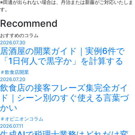
※田邊が出られない場合は、丹治または新藤がご対応いたしま
す。
Recommend
おすすめのコラム
2026.07.30
居酒屋の開業ガイド｜実例6件で
「1日何人で黒字か」を計算する
＃
飲食店開業
2026.07.20
飲食店の接客フレーズ集完全ガイ
ド｜シーン別のすぐ使える言葉づ
かい
＃
オピニオンコラム
2026.07.11
生成AIで税理士業務はどれだけ変