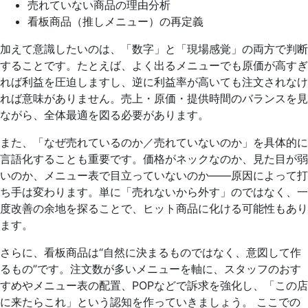
売れていない商品の理由分析
看板商品（推しメニュー）の再定義
加えて意識したいのは、「数字」と「現場感覚」の両方で判断
することです。たとえば、よく出るメニューでも原価が高すぎ
れば利益を圧迫しますし、逆に利益率が高いても注文されなけ
れば意味がありません。売上・原価・提供時間のバランスを見
ながら、全体最適を図る必要があります。
また、「なぜ売れているのか／売れていないのか」を具体的に
言語化することも重要です。価格がネックなのか、見た目が弱
いのか、メニュー表で目立っていないのか——原因によって打
ち手は変わります。単に「売れないから外す」のではなく、一
度改善の余地を探ることで、ヒット商品に化ける可能性もあり
ます。
さらに、看板商品は“自然に決まるものではなく、意図して作
るもの”です。注文数が多いメニューを軸に、スタッフのおす
すめやメニュー表の配置、POPなどで訴求を強化し、「この店
に来たらこれ」という認知を作っていきましょう。 ここでの