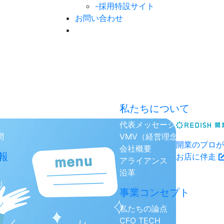
-採用特設サイト
お問い合わせ
私たちについて
代表メッセージ
問
VMV（経営理念）
開業のプロが
会社概要
報
お店に伴走
アライアンス
沿革
リ
事業コンセプト
私たちの論点
CFO TECH