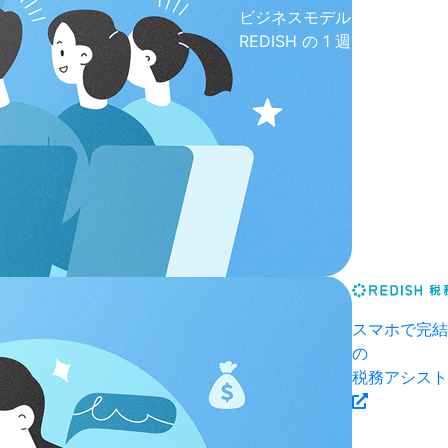
ビジネスモデル
REDISH の 1 週間
スマホで完結
の
税務アシスト