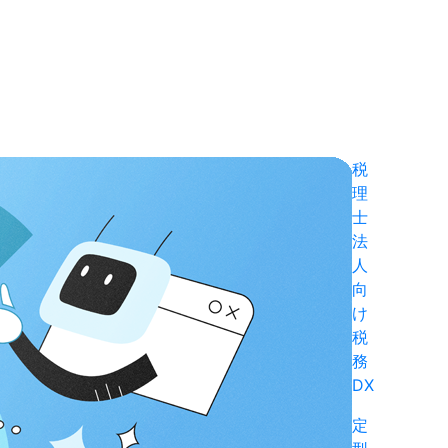
税
理
士
法
人
向
け
税
務
DX
定