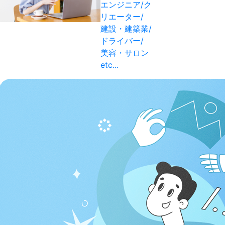
エンジニア/ク
リエーター/
建設・建築業/
ドライバー/
美容・サロン
etc...