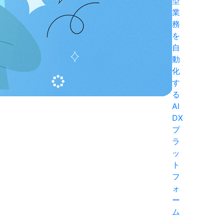
型
業
務
を
自
動
化
す
る
AI
DX
プ
ラ
ッ
ト
フ
ォ
ー
ム