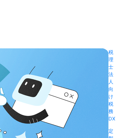
税
理
士
法
人
向
け
税
務
DX
定