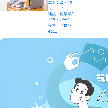
エンジニア/ク
リエーター/
建設・建築業/
ドライバー/
美容・サロン
etc...