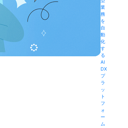
型
業
務
を
自
動
化
す
る
AI
DX
プ
ラ
ッ
ト
フ
ォ
ー
ム