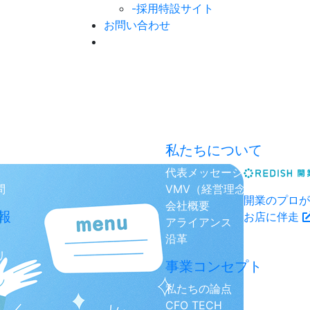
-採用特設サイト
お問い合わせ
私たちについて
代表メッセージ
問
VMV（経営理念）
開業のプロが
会社概要
報
お店に伴走
アライアンス
沿革
リ
事業コンセプト
私たちの論点
CFO TECH