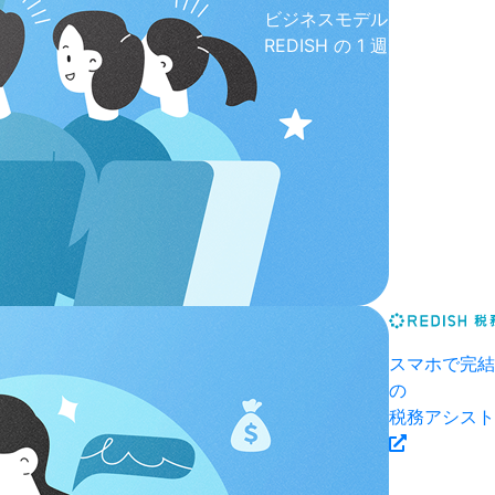
ビジネスモデル
REDISH の 1 週間
スマホで完結
の
税務アシスト