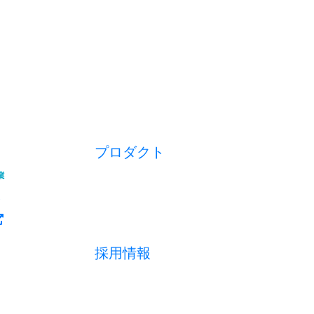
プロダクト
開業アプリ
経営アプリ
店舗経営管理アプリ
集客管理システム
採用情報
採用メッセージ
数字で見る
募集職種